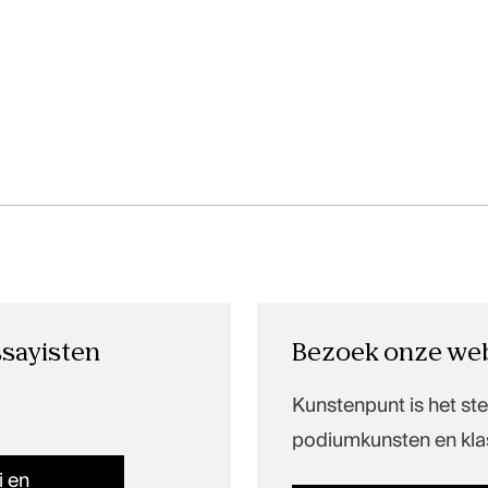
ssayisten
Bezoek onze web
Kunstenpunt is het st
podiumkunsten en kla
i en