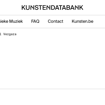
sieke Muziek
FAQ
Contact
Kunsten.be
l Vergara
 Ravensteingalerij vlak naast het Centraal
n Brussel.