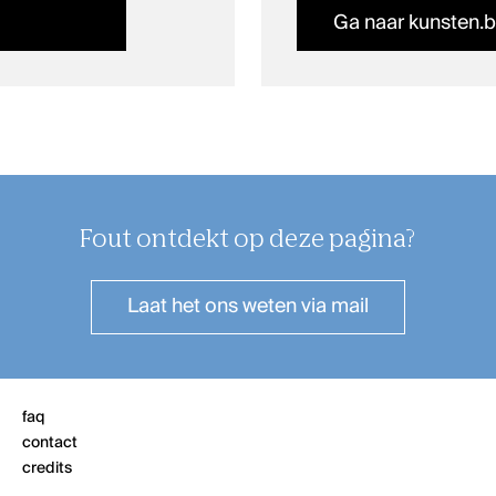
Ga naar kunsten.
Fout ontdekt op deze pagina?
Laat het ons weten
via mail
faq
contact
credits