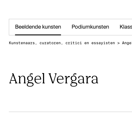
Beeldende kunsten
Podiumkunsten
Klas
Kunstenaars, curatoren, critici en essayisten
>
Ange
Angel Vergara
Het kantoor van Kunstenpunt vind je in de
Station i