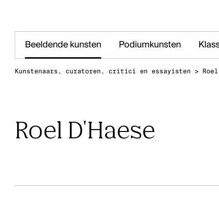
Beeldende kunsten
Podiumkunsten
Klas
Kunstenaars, curatoren, critici en essayisten
>
Roel
Roel D'Haese
Het kantoor van Kunstenpunt vind je in de
Station i