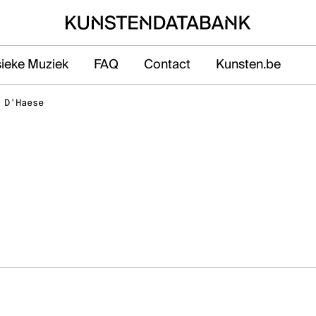
sieke Muziek
FAQ
Contact
Kunsten.be
 D'Haese
 Ravensteingalerij vlak naast het Centraal
n Brussel.