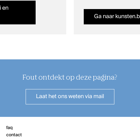
i en
Ga naar kunsten.
Fout ontdekt op deze pagina?
Laat het ons weten
via mail
faq
contact