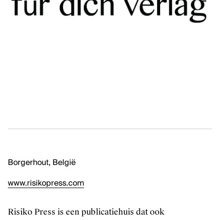
Kunstenaars, curatoren, critici en essayisten
Sector
Tentoonstellingen
PODIUMKUNSTEN
Ontdek
Makers
Sector
Podiumproducties
Borgerhout, België
KLASSIEKE MUZIEK
www.risikopress.com
Ontdek
Artiesten en groepen
Risiko Press is een publicatiehuis dat ook
Sector