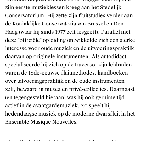
zijn eerste muzieklessen kreeg aan het Stedelijk
Muziekuitgaven
Conservatorium. Hij zette zijn fluitstudies verder aan
de Koninklijke Conservatoria van Brussel en Den
Haag (waar hij sinds 1977 zelf lesgeeft). Parallel met
FAQ
deze "officiële" opleiding ontwikkelde zich een sterke
interesse voor oude muziek en de uitvoeringspraktijk
Contact
daarvan op originele instrumenten. Als autodidact
Credits
specialiseerde hij zich op de traverso; zijn leidraden
Kunsten.be
waren de 18de-eeuwse fluitmethodes, handboeken
over uitvoeringspraktijk en de oude instrumenten
zelf, bewaard in musea en privé-collecties. Daarnaast
(en tegengesteld hieraan) was hij ook geruime tijd
actief in de avantgardemuziek. Zo speelt hij
hedendaagse muziek op de moderne dwarsfluit in het
Ensemble Musique Nouvelles.