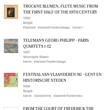
TROCKNE BLUMEN, FLUTE MUSIC FROM
THE FIRST HALF OF THE 19TH CENTURY
1998
België
Klassiek
klassiek/hedendaags
romantiek
TELEMANN GEORG PHILIPP - PARIS
QUARTETS 1-12
1997
Verenigde Staten
barok
klassiek/hedendaags
FESTIVAL VAN VLAANDEREN 96 - GENT EN
Het kantoor van Kunstenpunt vind je
HISTORISCHE STEDEN
in de Ravensteingalerij vlak naast
1996
het Centraal Station in Brussel.
België
barok
classicisme
klassiek/hedendaags
FROM THE COURT OF FREDERICK THE