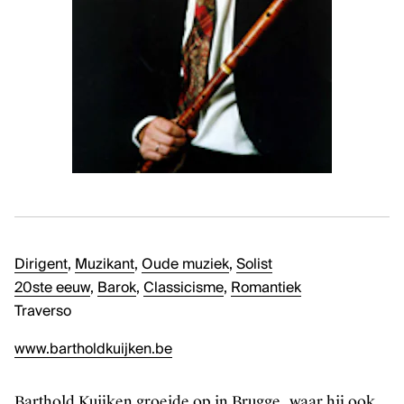
Kunstenaars, curatoren, critici en essayisten
Sector
Tentoonstellingen
PODIUMKUNSTEN
Ontdek
Makers
Sector
Podiumproducties
Dirigent
,
Muzikant
,
Oude muziek
,
Solist
20ste eeuw
,
Barok
,
Classicisme
,
Romantiek
KLASSIEKE MUZIEK
Traverso
Ontdek
www.bartholdkuijken.be
Artiesten en groepen
Sector
Barthold Kuijken groeide op in Brugge, waar hij ook