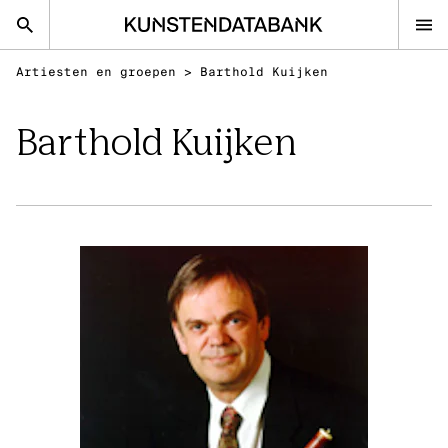
Artiesten en groepen
>
Barthold Kuijken
nl
en
Barthold Kuijken
Beeldende kunsten
Podiumkunsten
Klassieke Muziek
FAQ
Contact
Kunsten.be
BEELDENDE KUNSTEN
Ontdek