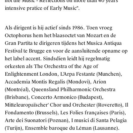
not the Music - Reflections on more than 40 years'
intensive pratice of Early Music".
Als dirigent is hij actief sinds 1986. Toen vroeg
Octophorus hem het blaasoctet van Mozart en de
Gran Partita te dirigeren tijdens het Musica Antiqua
Festival te Brugge en voor de aansluitende opname op
het label accent. Sindsdien leidt hij regelmatig
orkesten als The Orchestra of the Age of
Enlightenment London, L'Arpa Festante (Munchen),
Accademia Montis Regalis (Mondovi), Arion
(Montréal), Queensland Philharmonic Orchestra
(Brisbane), Concerto Armonico (Budapest),
Mitteleuropaïscher' Chor und Orchester (Roveretto), Il
Fondamento (Brussels), Les Folies françaises (Paris),
Arte dei Suonatori (Poznan), I musici di Santa Pelagia
(Turijn), Ensemble baroque du Léman (Lausanne).