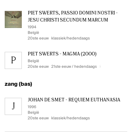
PIET SWERTS, PASSIO DOMINI NOSTRI -
JESU CHRISTI SECUNDUM MARCUM
1994
België
20ste eeuw
klassiek/hedendaags
PIET SWERTS - MAGMA (2000)
P
België
20ste eeuw
21ste eeuw / hedendaags
klassiek/hedend
zang (bas)
JOHAN DE SMET - REQUIEM EUTHANASIA
J
1996
België
20ste eeuw
klassiek/hedendaags