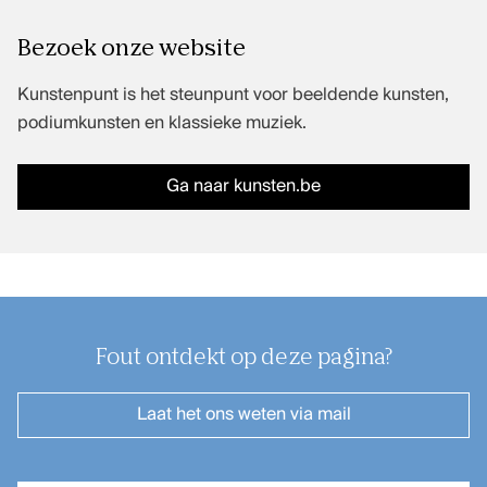
Bezoek onze website
Het kantoor van Kunstenpunt vind je
Kunstenpunt is het steunpunt voor beeldende kunsten,
in de Ravensteingalerij vlak naast
podiumkunsten en klassieke muziek.
het Centraal Station in Brussel.
Ga naar kunsten.be
Fout ontdekt op deze pagina?
Laat het ons weten
via mail