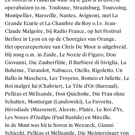
operahuizen (o.m. Toulouse, Straatsburg, Tourcoing,
Montpellier, Marseille, Nantes, Avignon), met La
Grande Ecurie et La Chambre du Roy o.l.v. Jean-
Claude Malgoire, bij Radio France, op het Festival
Berlioz in Lyon en op de Chorégies van Orange.
Het operarepertoire van Chris De Moor is uitgebreid.
Hij zong o.m. in Zaide, Le Nozze di Figaro, Don
Giovanni, Die Zauberflöte, Il Barbiere di Siviglia, La
Bohème, Turandot, Nabucco, Otello, Rigoletto, Un
Ballo in Maschera, Les Troyens, Roméo et Juliette, Le
Roi malgré lui (Chabrier), La Tête d'Or (Barraud),
Pelléas et Mélisande, Don Quichotte, Die Frau ohne
Schatten, Montségur (Landowski), La Favorita,
Hérodiade (Massenet), Alceste, Platée, Le Roi d'Ys,
Les Noces d'Oedipe (Paul Bastide) en Mireille.
In de Munt was hij te horen in Wozzeck, Gianni
Schicchi, Pelléas et Mélisande, Die Meistersinger von