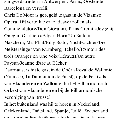
zangwedstrijden in Antwerpen, Parijs, Oostende,
Muziekuitgaven
Barcelona en Vercelli.
Chris De Moor is geregeld te gast in de Vlaamse
Opera. Hij vertolkte er tot dusver rollen als
Commendatore/Don Giovanni, Prins Gremin/Jevgenij
FAQ
Onegin, Gualtiero/Edgar, Horn/Un Ballo in
Contact
Maschera, Mr. Flint/Billy Budd, Nachtwächter/Die
Credits
Meistersinger von Nürnberg, Tchélio/L'Amour des
trois Oranges en Une Voix/HérautII/Un autre
Kunsten.be
Paysan/Jeanne d'Arc au Bûcher.
Daarnaast is hij te gast in de Opéra Royal de Wallonie
(Nabucco, La Damnation de Faust), op de Festivals
van Vlaanderen en Wallonië, bij het Filharmonisch
Orkest van Vlaanderen en bij de Filharmonische
Vereniging van Brussel.
In het buitenland was hij te horen in Nederland,
Griekenland, Duitsland, Spanje, Italië, Zwitserland
en vooral in Frankrijk waar hij te gast is in diverse