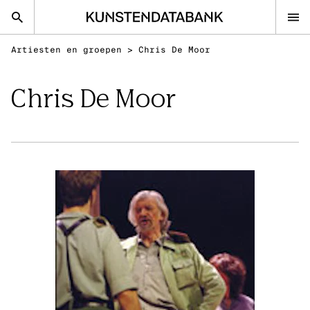
Artiesten en groepen
>
Chris De Moor
nl
en
Chris De Moor
Beeldende kunsten
Podiumkunsten
Klassieke Muziek
FAQ
Contact
Kunsten.be
BEELDENDE KUNSTEN
Ontdek