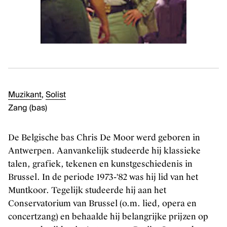
Kunstenaars, curatoren, critici en essayisten
Sector
Tentoonstellingen
PODIUMKUNSTEN
Ontdek
Muzikant
,
Solist
Zang (bas)
Makers
Sector
De Belgische bas Chris De Moor werd geboren in
Podiumproducties
Antwerpen. Aanvankelijk studeerde hij klassieke
talen, grafiek, tekenen en kunstgeschiedenis in
KLASSIEKE MUZIEK
Brussel. In de periode 1973-'82 was hij lid van het
Muntkoor. Tegelijk studeerde hij aan het
Ontdek
Conservatorium van Brussel (o.m. lied, opera en
Artiesten en groepen
concertzang) en behaalde hij belangrijke prijzen op
Sector