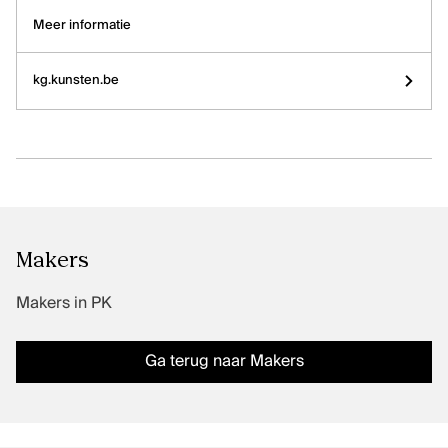
Kunstenaars, curatoren, critici en essayisten
Meer informatie
Sector
kg.kunsten.be
Tentoonstellingen
PODIUMKUNSTEN
Ontdek
Makers
Sector
Makers
Podiumproducties
Makers in PK
KLASSIEKE MUZIEK
Ga terug naar Makers
Ontdek
Artiesten en groepen
Sector