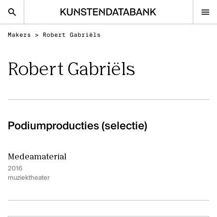
Makers
>
Robert Gabriëls
nl
en
Robert Gabriëls
Beeldende kunsten
Podiumkunsten
Klassieke Muziek
Podiumproducties (selectie)
FAQ
Contact
Medeamaterial
Kunsten.be
2016
muziektheater
BEELDENDE KUNSTEN
Ontdek