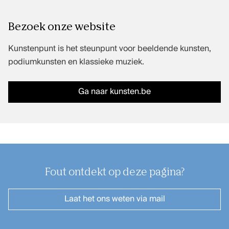
Muziekuitgaven
Bezoek onze website
Kunstenpunt is het steunpunt voor beeldende kunsten,
FAQ
podiumkunsten en klassieke muziek.
Contact
Ga naar kunsten.be
Credits
Kunsten.be
Fout ontdekt op deze pagina?
Laat het ons weten
via mail