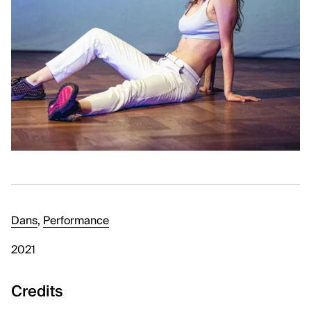
Kunstenaars, curatoren, critici en essayisten
Sector
Tentoonstellingen
PODIUMKUNSTEN
Ontdek
Makers
Sector
Podiumproducties
Dans
,
Performance
KLASSIEKE MUZIEK
2021
Ontdek
Artiesten en groepen
Credits
Sector