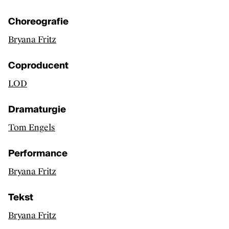
Muziekuitgaven
Choreografie
Bryana Fritz
FAQ
Coproducent
Contact
LOD
Credits
Dramaturgie
Kunsten.be
Tom Engels
Performance
Bryana Fritz
Tekst
Bryana Fritz